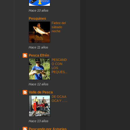
Hace 10 años
Pesquines
Fiebre del
sábado
noche
Hace 11 años
Pesca Efrén
PESCAND
O CON
LOS
PEQUES...
Hace 12 años
Valle de Pesca
DE OCA A
OCA Y ......
Hace 13 años
Pescando por Asturias