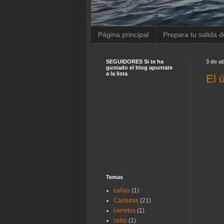
Página principal
Prepara tu salida 
SEGUIDORES Si te ha
3 de ab
gustado el blog apuntate
a la lista
El 
Temas
cañas
(1)
Capturas
(21)
carretes
(1)
cebo
(1)