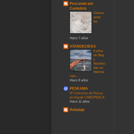
Pescando por
Cantabria
Observ
ando-
las.
Hace 7 años
ATARDECIDAS
8 años
de Blog
y
Atardeci
das en
hiberna
ción....
Hace 8 años
PESKAMA
9º Concurso de Pesca
en Kayak CABOPESCA
Hace 11 años
Rebalaje