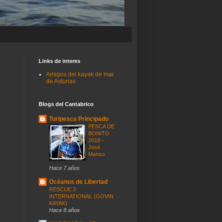
Links de interes
Amigos del kayak de mar
de Asturias
Blogs del Cantabrico
Turipesca Principado
PESCA DE
BONITO
2018 -
José
Manso
Hace 7 años
Océanos de Libertad
RESCUE 3
INTERNATIONAL (GOVIN
KAYAK)
Hace 8 años