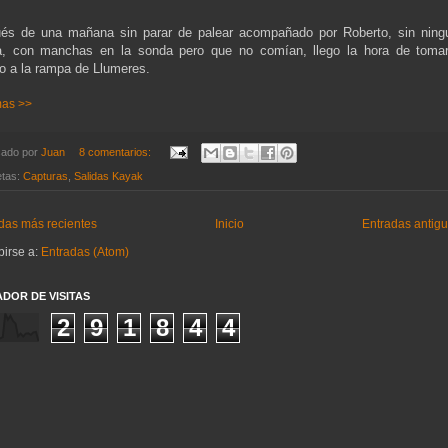
és de una mañana sin parar de palear acompañado por Roberto, sin ning
a, con manchas en la sonda pero que no comían, llego la hora de tomar
o a la rampa de Llumeres.
mas >>
cado por
Juan
8 comentarios:
etas:
Capturas
,
Salidas Kayak
das más recientes
Inicio
Entradas antig
birse a:
Entradas (Atom)
DOR DE VISITAS
2
9
1
8
4
4