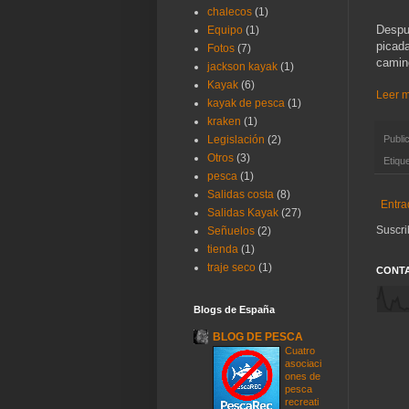
chalecos
(1)
Despu
Equipo
(1)
picad
Fotos
(7)
camin
jackson kayak
(1)
Kayak
(6)
Leer 
kayak de pesca
(1)
kraken
(1)
Publi
Legislación
(2)
Otros
(3)
Etiqu
pesca
(1)
Salidas costa
(8)
Entra
Salidas Kayak
(27)
Suscri
Señuelos
(2)
tienda
(1)
traje seco
(1)
CONTA
Blogs de España
BLOG DE PESCA
Cuatro
asociaci
ones de
pesca
recreati