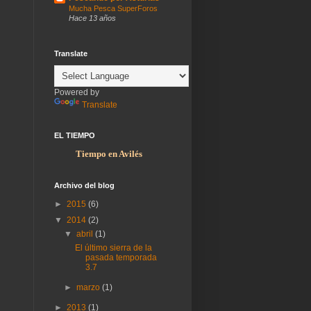
Mucha Pesca SuperForos
Hace 13 años
Translate
Powered by
Translate
EL TIEMPO
Tiempo en Avilés
Archivo del blog
►
2015
(6)
▼
2014
(2)
▼
abril
(1)
El último sierra de la
pasada temporada
3.7
►
marzo
(1)
►
2013
(1)