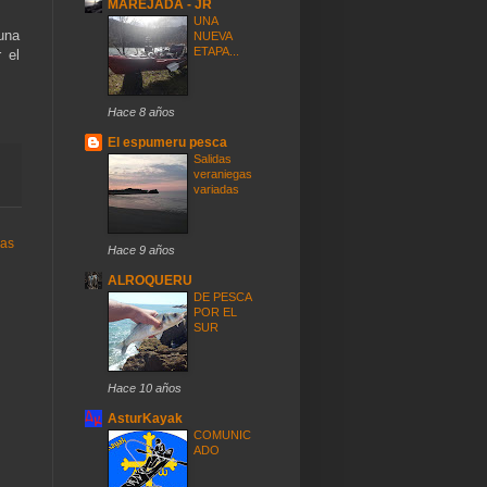
MAREJADA - JR
UNA
una
NUEVA
ETAPA...
 el
Hace 8 años
El espumeru pesca
Salidas
veraniegas
variadas
uas
Hace 9 años
ALROQUERU
DE PESCA
POR EL
SUR
Hace 10 años
AsturKayak
COMUNIC
ADO