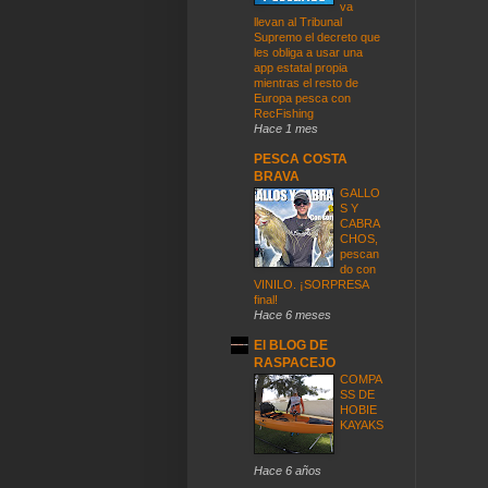
va
llevan al Tribunal
Supremo el decreto que
les obliga a usar una
app estatal propia
mientras el resto de
Europa pesca con
RecFishing
Hace 1 mes
PESCA COSTA
BRAVA
GALLO
S Y
CABRA
CHOS,
pescan
do con
VINILO. ¡SORPRESA
final!
Hace 6 meses
El BLOG DE
RASPACEJO
COMPA
SS DE
HOBIE
KAYAKS
Hace 6 años